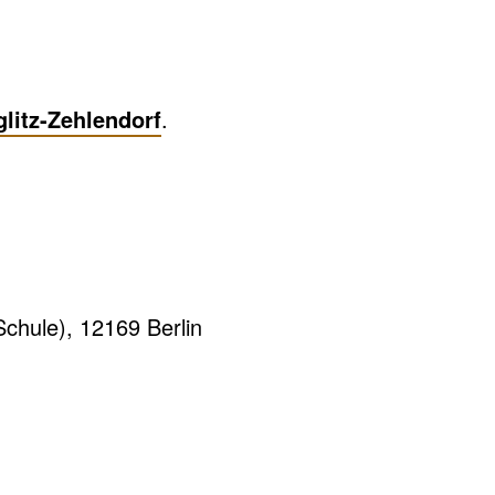
litz-Zehlendorf
.
chule), 12169 Berlin