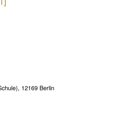
T]
chule), 12169 Berlin